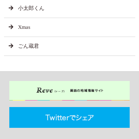
小太郎くん
Xmas
ごん蔵君