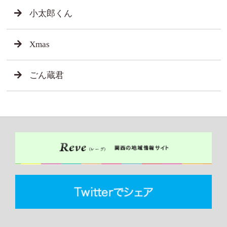
小太郎くん
Xmas
ごん蔵君