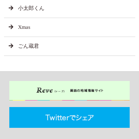
小太郎くん
Xmas
ごん蔵君