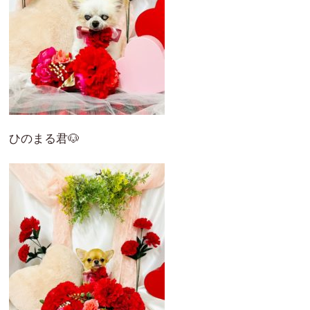
ひのまる君🐶