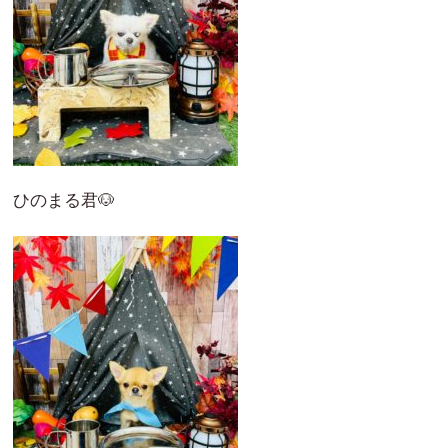
ひのまる君🐶