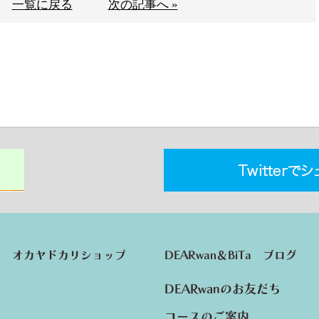
一覧に戻る
次の記事へ »
オカヤドカリショップ
DEARwan＆BiTa ブログ
DEARwanのお友だち
コースのご案内