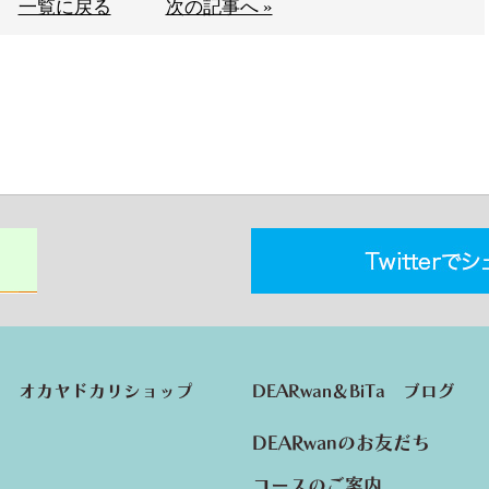
一覧に戻る
次の記事へ »
オカヤドカリショップ
DEARwan＆BiTa ブログ
DEARwanのお友だち
コースのご案内