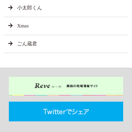
小太郎くん
Xmas
ごん蔵君