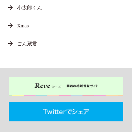
小太郎くん
Xmas
ごん蔵君