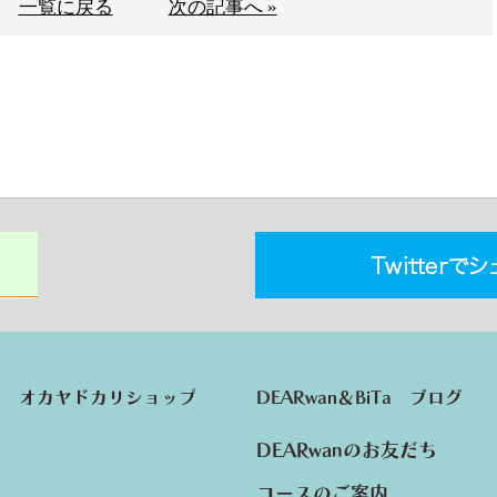
一覧に戻る
次の記事へ »
オカヤドカリショップ
DEARwan＆BiTa ブログ
DEARwanのお友だち
コースのご案内