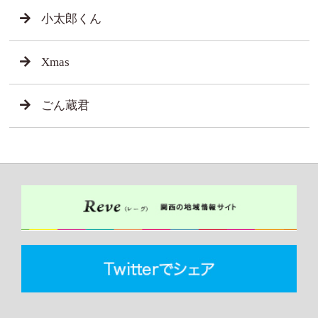
小太郎くん
Xmas
ごん蔵君