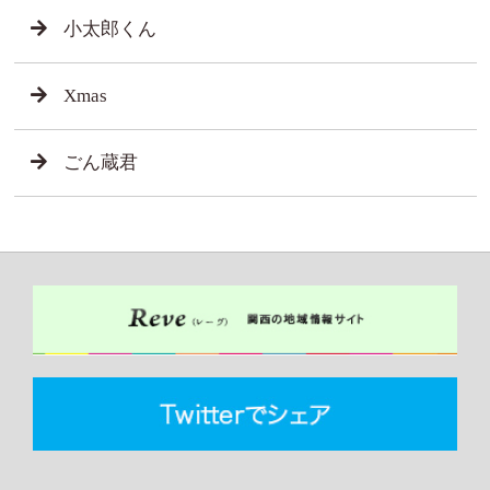
小太郎くん
Xmas
ごん蔵君