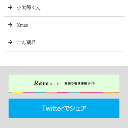
小太郎くん
Xmas
ごん蔵君