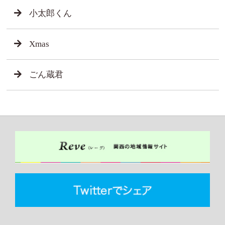
小太郎くん
Xmas
ごん蔵君