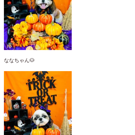
ななちゃん🐶