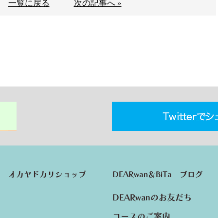
一覧に戻る
次の記事へ »
オカヤドカリショップ
DEARwan＆BiTa ブログ
DEARwanのお友だち
コースのご案内