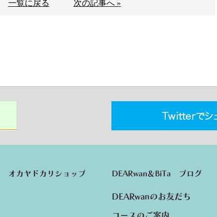
一覧に戻る
次の記事へ »
オカヤドカリショップ
DEARwan＆BiTa ブログ
DEARwanのお友だち
コースのご案内