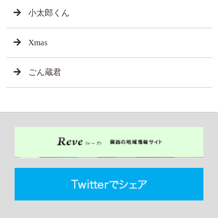
小太郎くん
Xmas
ごん蔵君