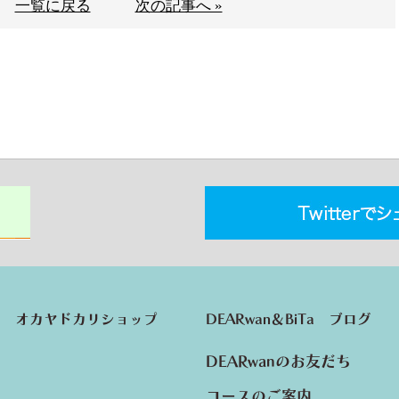
一覧に戻る
次の記事へ »
オカヤドカリショップ
DEARwan＆BiTa ブログ
DEARwanのお友だち
コースのご案内