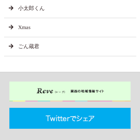
小太郎くん
Xmas
ごん蔵君