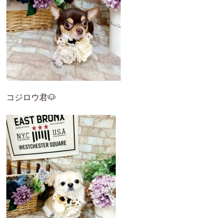
コジロウ君🐶