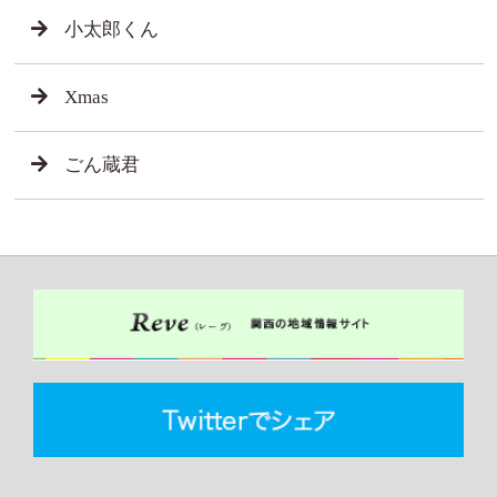
小太郎くん
Xmas
ごん蔵君