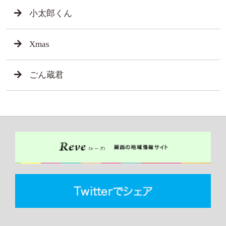
小太郎くん
Xmas
ごん蔵君