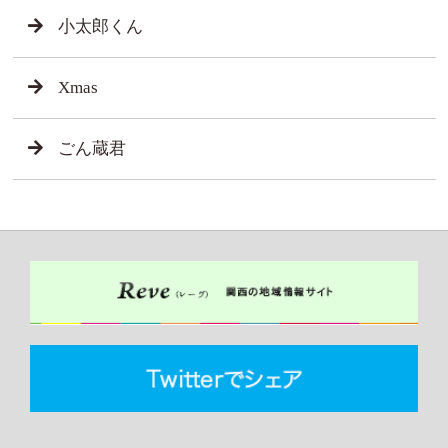
小太郎くん
Xmas
ごん蔵君