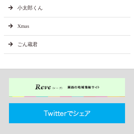
小太郎くん
Xmas
ごん蔵君