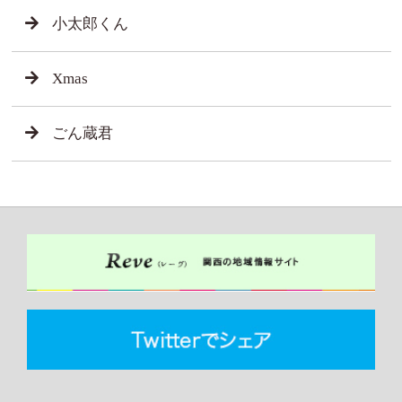
小太郎くん
Xmas
ごん蔵君