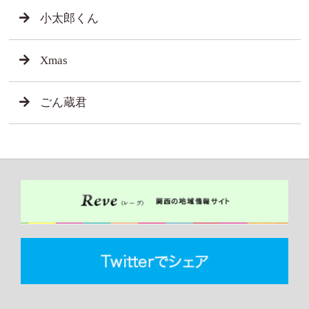
小太郎くん
Xmas
ごん蔵君