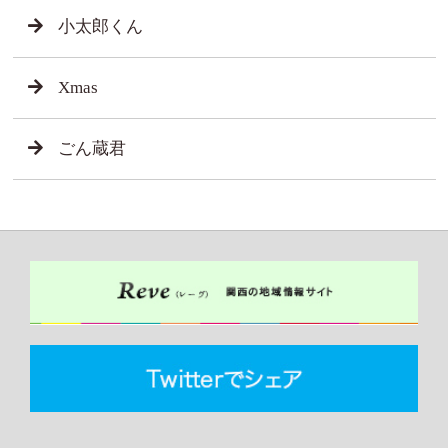
小太郎くん
Xmas
ごん蔵君