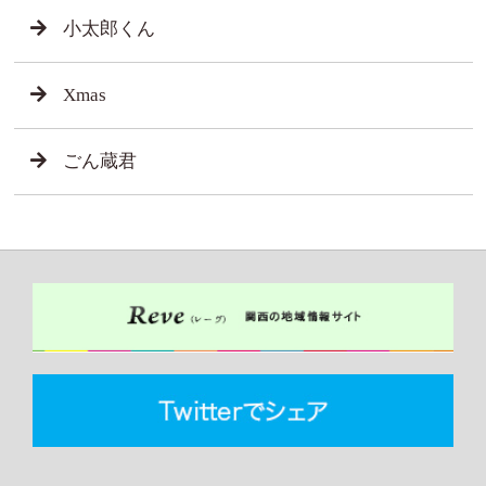
小太郎くん
Xmas
ごん蔵君