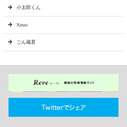
小太郎くん
Xmas
ごん蔵君