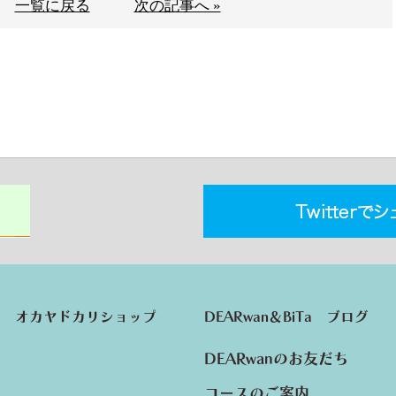
一覧に戻る
次の記事へ »
オカヤドカリショップ
DEARwan＆BiTa ブログ
DEARwanのお友だち
コースのご案内