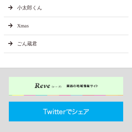
小太郎くん
Xmas
ごん蔵君