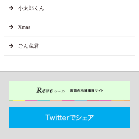
小太郎くん
Xmas
ごん蔵君