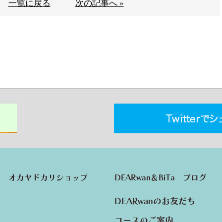
一覧に戻る
次の記事へ »
オカヤドカリショップ
DEARwan＆BiTa ブログ
DEARwanのお友だち
コースのご案内