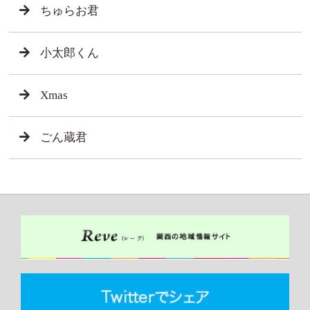
ちゅらお君
小太郎くん
Xmas
ごん蔵君