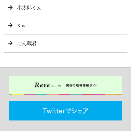
小太郎くん
Xmas
ごん蔵君