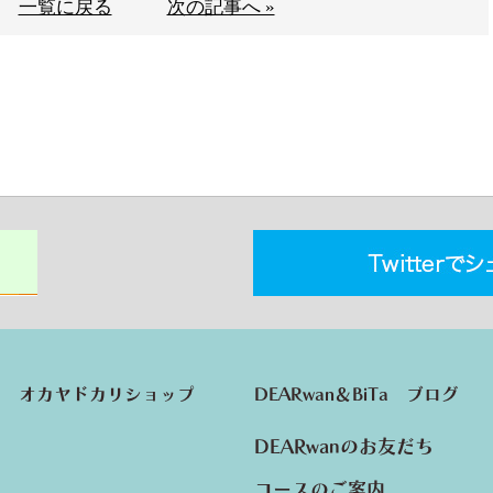
一覧に戻る
次の記事へ »
オカヤドカリショップ
DEARwan＆BiTa ブログ
DEARwanのお友だち
コースのご案内