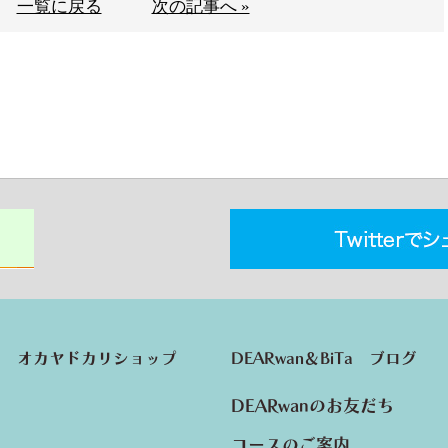
一覧に戻る
次の記事へ »
オカヤドカリショップ
DEARwan＆BiTa ブログ
DEARwanのお友だち
コースのご案内