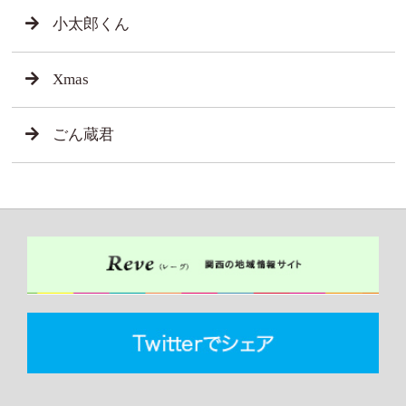
小太郎くん
Xmas
ごん蔵君