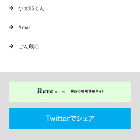
小太郎くん
Xmas
ごん蔵君