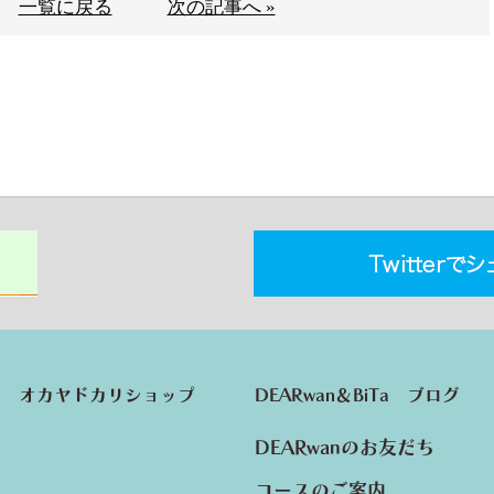
一覧に戻る
次の記事へ »
オカヤドカリショップ
DEARwan＆BiTa ブログ
DEARwanのお友だち
コースのご案内