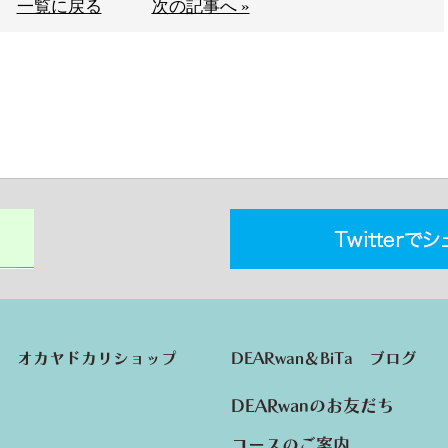
一覧に戻る
次の記事へ »
オカヤドカリショップ
DEARwan＆BiTa ブログ
DEARwanのお友だち
コースのご案内