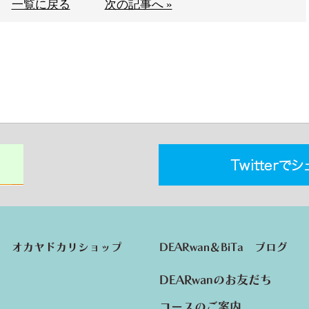
一覧に戻る
次の記事へ »
オカヤドカリショップ
DEARwan＆BiTa ブログ
DEARwanのお友だち
コースのご案内