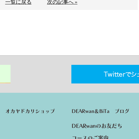
一覧に戻る
次の記事へ »
オカヤドカリショップ
DEARwan＆BiTa ブログ
DEARwanのお友だち
コースのご案内