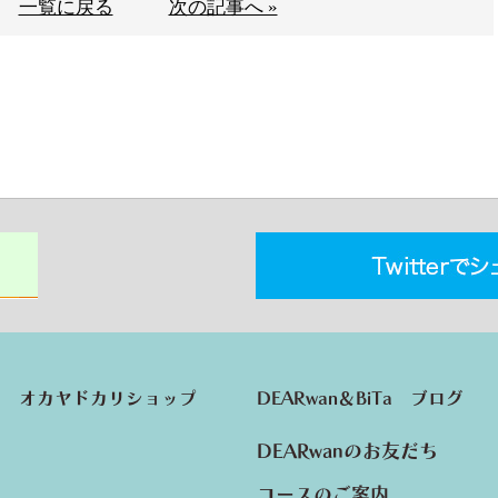
一覧に戻る
次の記事へ »
オカヤドカリショップ
DEARwan＆BiTa ブログ
DEARwanのお友だち
コースのご案内