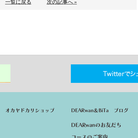
一覧に戻る
次の記事へ »
オカヤドカリショップ
DEARwan＆BiTa ブログ
DEARwanのお友だち
コースのご案内