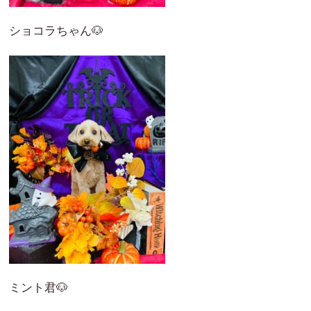
ショコラちゃん🐶
ミント君🐶