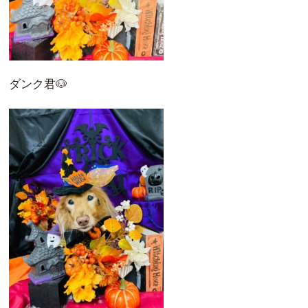
ダンク君🐶