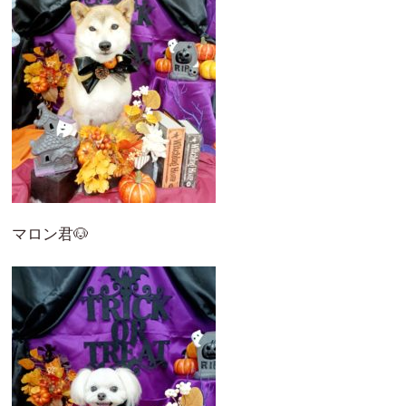
マロン君🐶