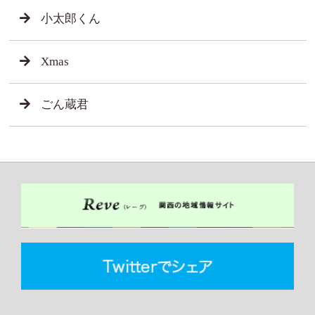
小太郎くん
Xmas
ごん蔵君